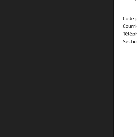
Code p
Courri
Télép
Sectio