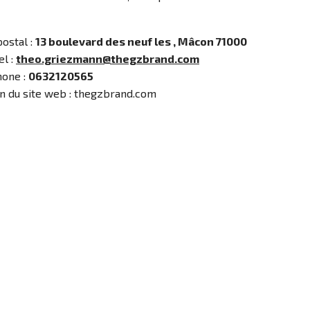
ostal :
13 boulevard des neuf les , Mâcon 71000
el :
theo.griezmann@thegzbrand.com
hone :
0632120565
n du site web :
thegzbrand.com