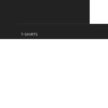
T-SHIRTS
PULLS
ACCESSOIRES
ABOUT US