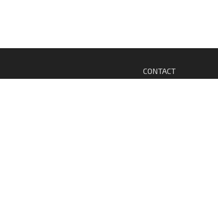
CONTACT
MENTIONS LÉGALES
CONDITIONS GÉNÉRALES DE VENTE
DROIT DE RETRAIT
POLITIQUE DE CONFIDENTIALITÉ
S